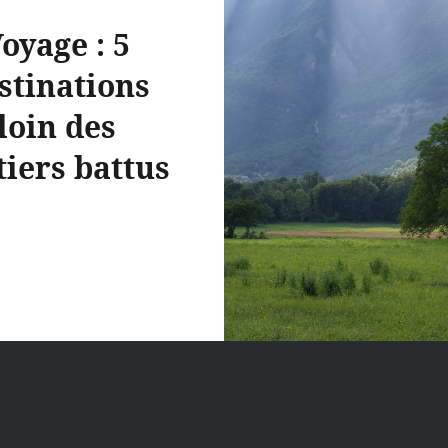
oyage : 5
stinations
loin des
tiers battus