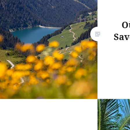
O
Sav