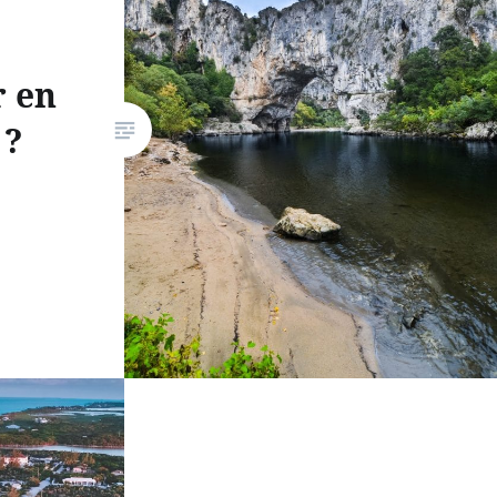
r en
 ?