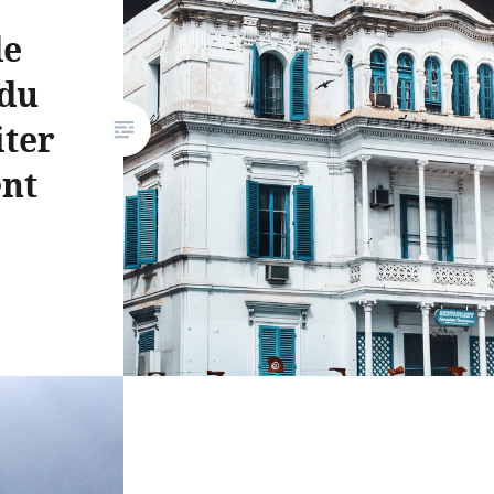
de
 du
iter
nt