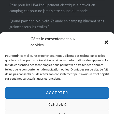
Prise pour les USA l’equipement electrique a prevoir en
camping-car pour ne jamais etre coupe du monde
Quand partir en Nouvelle-Zelande en camping itinérant sans
grelotter sous les étoiles ?
Prix zoo de Beauval en camping ou en chambre d’hotes
Gérer le consentement aux
notre comparatif des sejours alternatifs
cookies
Quand partir au Pérou : retour d’expérience pour éviter la
Pour offrir les meilleures expériences, nous utilisons des technologies telles
mauvaise saison
que les cookies pour stocker et/ou accéder aux informations des appareils. Le
fait de consentir à ces technologies nous permettra de traiter des données
Cap-Vert : la période idéale selon l’île et le type de séjour que
telles que le comportement de navigation ou les ID uniques sur ce site. Le fait
de ne pas consentir ou de retirer son consentement peut avoir un effet négatif
vous voulez vraiment vivre
sur certaines caractéristiques et fonctions.
ACCEPTER
REFUSER