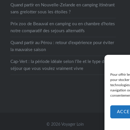
Quand partir en Nouvelle-Zelande en camping itinérant
sans grelotter sous les étoiles ?
Prix zoo de Beauval en camping ou en chambre d’hotes
notre comparatif des sejours alternatifs
Quand partir au Pérou : retour d’expérience pour éviter
la mauvaise saison
Cap-Vert : la période idéale selon l’île et le type de
séjour que vous voulez vraiment vivre
Pour offrir l
pour stocker 
technologies
navigation ou
consentement 
ACCE
© 2026 Voyager Loin