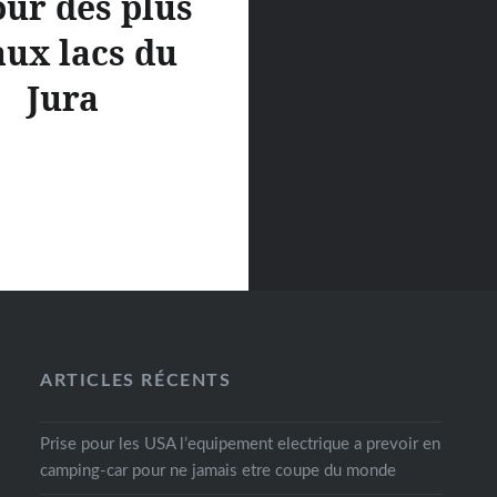
our des plus
ux lacs du
Jura
ARTICLES RÉCENTS
Prise pour les USA l’equipement electrique a prevoir en
camping-car pour ne jamais etre coupe du monde