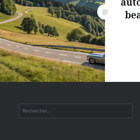
aut
bea
Rechercher :